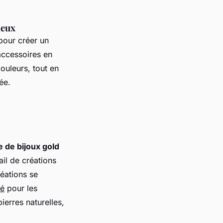
ieux
pour créer un
ccessoires en
ouleurs, tout en
ée.
e de bijoux gold
il
de créations
réations se
ié
pour les
ierres naturelles,