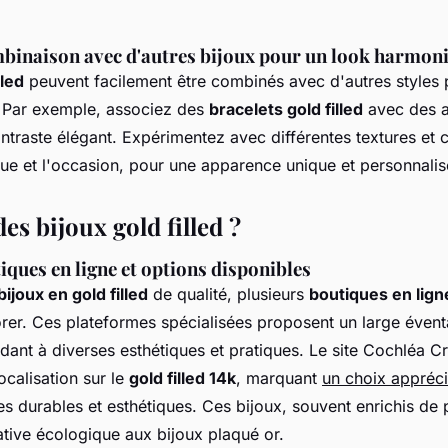
mbinaison avec d'autres bijoux pour un look harmon
lled
peuvent facilement être combinés avec d'autres styles 
 Par exemple, associez des
bracelets gold filled
avec des a
ntraste élégant. Expérimentez avec différentes textures et c
nue et l'occasion, pour une apparence unique et personnalis
es bijoux gold filled ?
iques en ligne et options disponibles
bijoux en gold filled
de qualité, plusieurs
boutiques en lign
rer. Ces plateformes spécialisées
proposent un large éventa
ndant à diverses esthétiques et pratiques. Le site Cochléa C
ocalisation sur le
gold filled 14k
, marquant
un choix appréc
s durables et esthétiques. Ces bijoux, souvent enrichis de p
native écologique aux bijoux plaqué or.