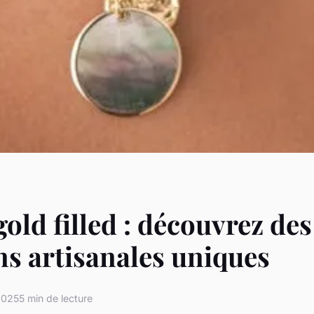
gold filled : découvrez des
ns artisanales uniques
2025
5 min de lecture