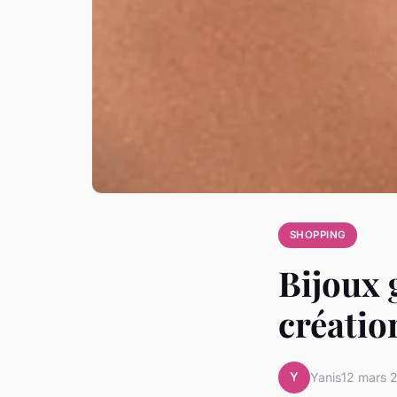
SHOPPING
Bijoux 
créatio
Y
Yanis
12 mars 