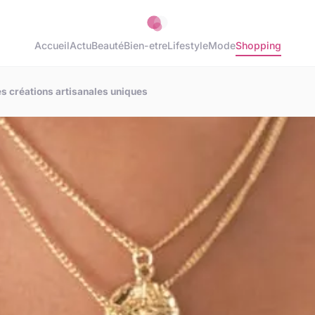
Accueil
Actu
Beauté
Bien-etre
Lifestyle
Mode
Shopping
es créations artisanales uniques