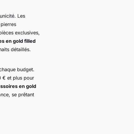
unicité. Les
 pierres
pièces exclusives,
es en gold filled
its détaillés.
r chaque
budget
.
 € et plus pour
ssoires en gold
ance, se prêtant