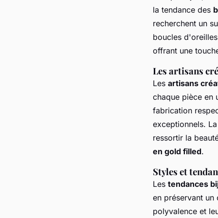
la tendance des
b
recherchent un su
boucles d'oreilles
offrant une touch
Les artisans cré
Les
artisans créa
chaque pièce en 
fabrication respe
exceptionnels. L
ressortir la beau
en gold filled
.
Styles et tendan
Les
tendances bij
en préservant un 
polyvalence et le