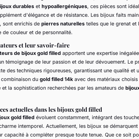
ijoux durables
et
hypoallergéniques
, ces pièces sont idéa
pplément d'élégance et de résistance. Les bijoux faits mai
, sont enrichis de
pierres naturelles
telles que le grenat et
e de couleur et de personnalité.
ateurs et leur savoir-faire
teurs de bijoux gold filled
apportent une expertise inégalée
un témoignage de leur passion et de leur dévouement. Le p
cte des techniques rigoureuses, garantissant une qualité et 
a combinaison du
gold filled 14k
avec des matériaux choisis 
té et la sophistication recherchées par les amateurs de
bijou
ces actuelles dans les bijoux gold filled
oux gold filled
évoluent constamment, intégrant des touch
charme intemporel. Actuellement, les bijoux se démarquent 
ur capacité à compléter presque toute tenue. Que ce soit p