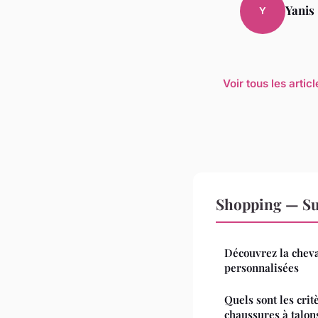
Yanis
Y
Voir tous les arti
Shopping — Su
Découvrez la cheva
personnalisées
Quels sont les crit
chaussures à talon