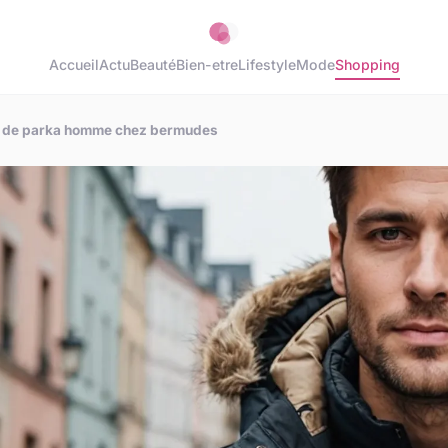
Accueil
Actu
Beauté
Bien-etre
Lifestyle
Mode
Shopping
es de parka homme chez bermudes