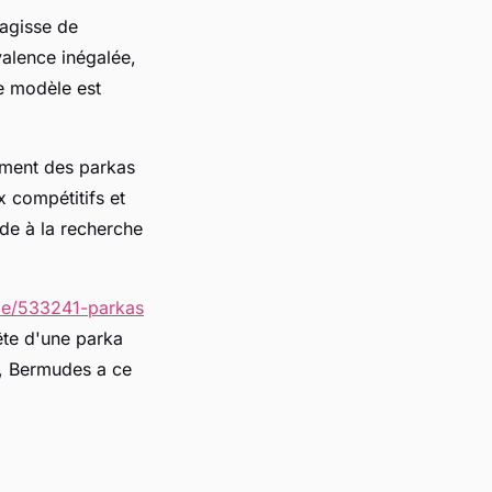
'agisse de
alence inégalée,
e modèle est
ement des parkas
x compétitifs et
de à la recherche
e/533241-parkas
ête d'une parka
r, Bermudes a ce