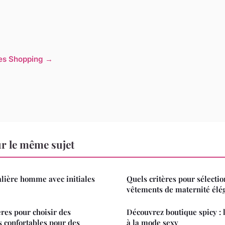
cles Shopping →
r le même sujet
lière homme avec initiales
Quels critères pour sélecti
vêtements de maternité élé
ères pour choisir des
Découvrez boutique spicy : 
s confortables pour des
à la mode sexy