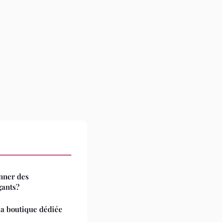
onner des
gants?
la boutique dédiée