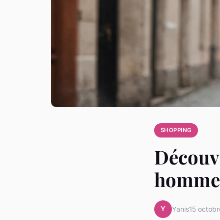
SHOPPING
Découvr
homme 
Y
Yanis
15 octob