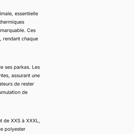
imale, essentielle
 thermiques
remarquable. Ces
é, rendant chaque
de ses parkas. Les
ntes, assurant une
sateurs de rester
cumulation de
ant de XXS à XXXL,
 le polyester