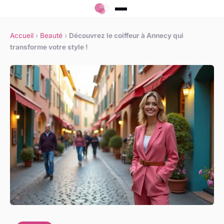
Accueil
›
Beauté
›
Découvrez le coiffeur à Annecy qui
transforme votre style !