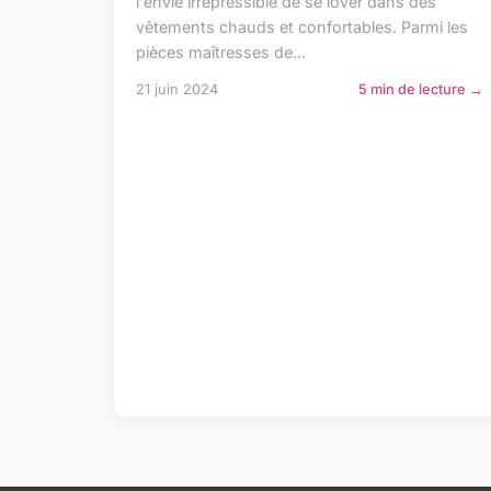
l'envie irrépressible de se lover dans des
vêtements chauds et confortables. Parmi les
pièces maîtresses de...
21 juin 2024
5 min de lecture →