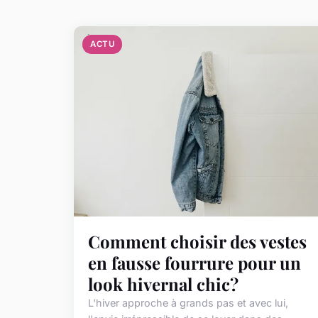
ACTU
Comment choisir des vestes
en fausse fourrure pour un
look hivernal chic?
L'hiver approche à grands pas et avec lui,