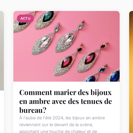
ACTU
Comment marier des bijoux
en ambre avec des tenues de
bureau?
À l'aube de l'été 2024, les bijoux en ambre
reviennent sur le devant de la scène,
apportant une touche de chaleur et de