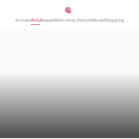
Accueil
Actu
Beauté
Bien-etre
Lifestyle
Mode
Shopping